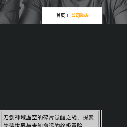
首页
公司动态