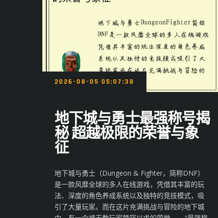
2026-08-05 05:07:38
地下城与勇士最强称号揭
秘 超越极限的荣誉与象
征
地下城与勇士（Dungeon & Fighter，简称DNF）
是一款风靡全球的多人在线游戏，凭借其丰富的玩
法、深度的角色养成系统以及独特的竞技模式，吸
引了大量玩家。而在这片充满挑战与冒险的地下城
中，有一个被无数玩家梦寐以求的荣誉——“最强称