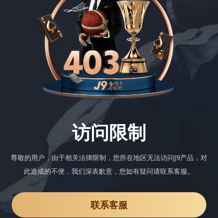
访问限制
尊敬的用户，由于相关法律限制，您所在地区无法访问J9产品，对
此造成的不便，我们深表歉意，您如有疑问请联系客服。
联系客服