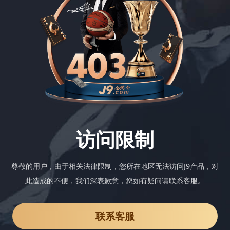
访问限制
尊敬的用户，由于相关法律限制，您所在地区无法访问J9产品，对
此造成的不便，我们深表歉意，您如有疑问请联系客服。
联系客服